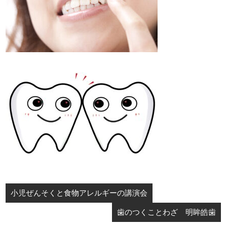
投
小児ぜんそくと食物アレルギーの講演会
稿
歯のつくことわざ 明眸皓歯
ナ