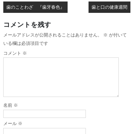
投
歯のことわざ 『歯牙春色』
歯と口の健康週間
稿
ナ
コメントを残す
ビ
メールアドレスが公開されることはありません。
※
が付いて
ゲ
いる欄は必須項目です
ー
コメント
※
シ
ョ
ン
名前
※
メール
※