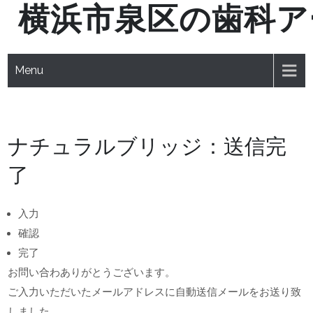
横浜市泉区の歯科ア
Skip
to
content
Menu
ナチュラルブリッジ：送信完
了
入力
確認
完了
お問い合わありがとうございます。
ご入力いただいたメールアドレスに自動送信メールをお送り致
しました。