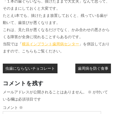
「１本の歯ぐらいなら、抜けたままで大丈夫」なんて思って、
そのままにしておくと大変です。
たとえ1本でも、抜けたまま放置しておくと、残っている歯が
動いて、歯並びが悪くなります。
これは、見た目が悪くなるだけでなく、かみ合わせの悪さから
くる障害が全身に現れることすらあるのです。
当院では「
横浜インプラント歯周病センター
」を併設しており
ますので、こちらもご覧ください。
投
虫歯にならないチョコレート
歯周病を防ぐ食事
稿
ナ
コメントを残す
ビ
メールアドレスが公開されることはありません。
※
が付いて
ゲ
いる欄は必須項目です
ー
コメント
※