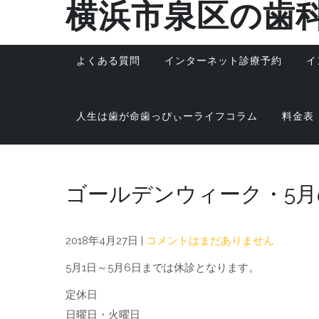
横浜市泉区の歯
Skip
to
content
よくある質問
インターネット診療予約
イ
人生は歯が命歯っぴぃーライフコラム
料金表
ゴールデンウィーク・5
2018年4月27日
|
コメントはまだありません
5月1日～5月6日までは休診となります。
定休日
日曜日・火曜日