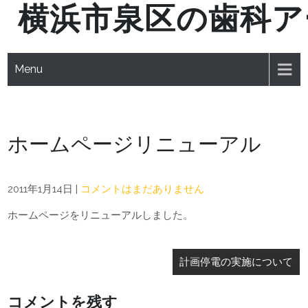
横浜市泉区の歯科ア
Skip
to
content
Menu
ホームページリニューアル
2011年1月14日
|
コメントはまだありません
ホームページをリニューアルしました。
投
計画停電の実施について
稿
ナ
コメントを残す