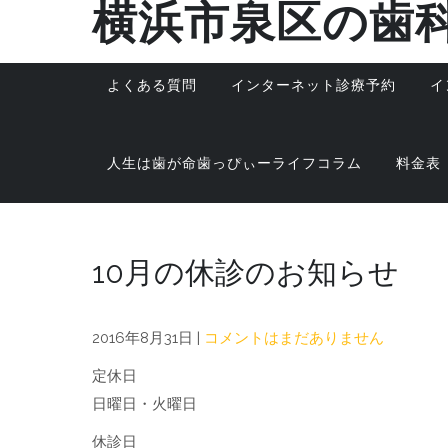
横浜市泉区の歯
Skip
to
content
よくある質問
インターネット診療予約
イ
人生は歯が命歯っぴぃーライフコラム
料金表
10月の休診のお知らせ
2016年8月31日
|
コメントはまだありません
定休日
日曜日・火曜日
休診日