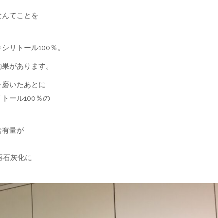
なんてことを
シリトール100％。
効果があります。
を磨いたあとに
トール100％の
含有量が
。
再石灰化に