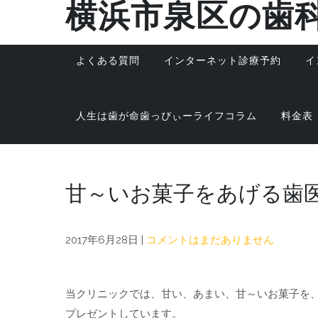
横浜市泉区の歯
Skip
to
content
よくある質問
インターネット診療予約
イ
人生は歯が命歯っぴぃーライフコラム
料金表
甘～いお菓子をあげる歯
2017年6月28日
|
コメントはまだありません
当クリニックでは、甘い、あまい、甘～いお菓子を
プレゼントしています。