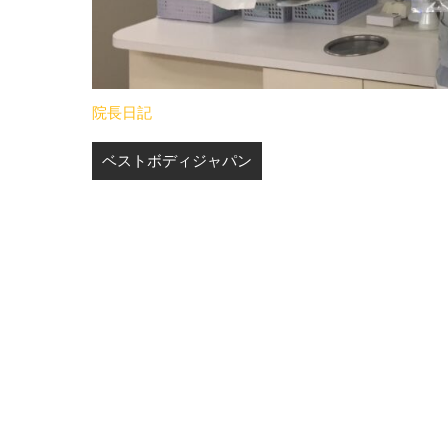
院長日記
投
ベストボディジャパン
稿
ナ
ビ
ゲ
ー
シ
ョ
ン