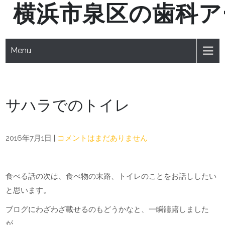
横浜市泉区の歯科ア
Skip
to
content
Menu
サハラでのトイレ
2016年7月1日
|
コメントはまだありません
食べる話の次は、食べ物の末路、トイレのことをお話ししたい
と思います。
ブログにわざわざ載せるのもどうかなと、一瞬躊躇しました
が、