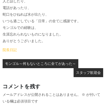
人と話したり、
電話があったり、
蛇口をひねれば水が出たり、
いつも過ごしている「日常」の全てに感謝です。
モンゴルでの経験は、
生涯忘れられないものになりました。
ありがとうございました。
院長日記
投
モンゴル～何もないところに全てがあった～
稿
スタッフ歓迎会
ナ
ビ
コメントを残す
ゲ
メールアドレスが公開されることはありません。
※
が付いて
ー
いる欄は必須項目です