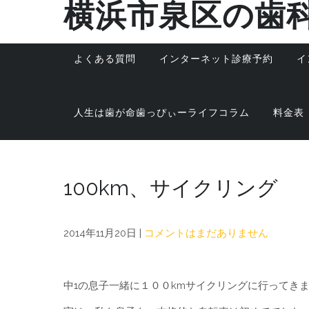
横浜市泉区の歯
Skip
to
content
よくある質問
インターネット診療予約
イ
人生は歯が命歯っぴぃーライフコラム
料金表
100km、サイクリング
2014年11月20日
|
コメントはまだありません
中1の息子一緒に１００kmサイクリングに行ってき