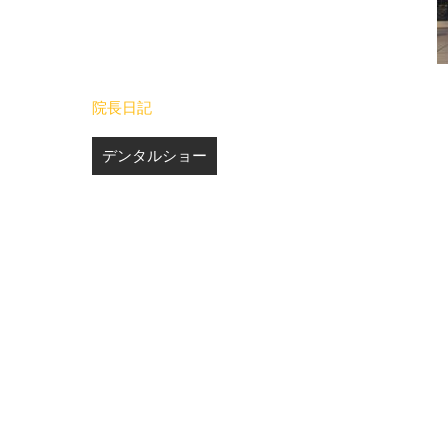
院長日記
投
デンタルショー
稿
ナ
ビ
ゲ
ー
シ
ョ
ン