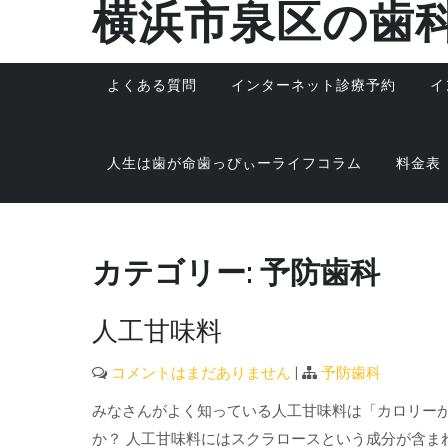
横浜市泉区の歯
Skip
to
content
よくある質問
インターネット診療予約
イ
人生は歯が命歯っぴぃーライフコラム
料金表
カテゴリー:
予防歯科
人工甘味料
コメントはまだありません
|
予防歯科
みなさんがよく知っている人工甘味料は「カロリー
か？ 人工甘味料にはスクラロースという成分が含ま