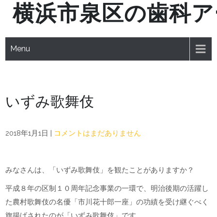
横浜市泉区の歯科ア
Skip
to
content
Menu
いずみ歌舞伎
2018年1月1日
|
コメントはまだありません
みなさんは、「いずみ歌舞伎」を観たことがありますか？
平成８年の区制１０周年記念事業の一環で、明治後期の活躍し
た農村歌舞伎の名優「市川花十郎一座」の功績を受け継ぐべく
旗揚げされたのが「いずみ歌舞伎」です。