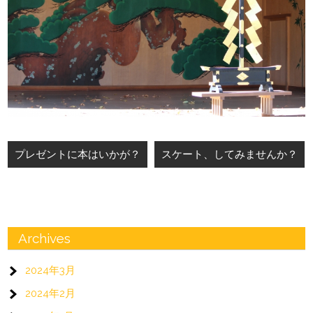
投
プレゼントに本はいかが？
スケート、してみませんか？
稿
ナ
ビ
ゲ
Archives
ー
2024年3月
シ
2024年2月
ョ