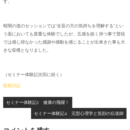
す。
暗闇の道のセッションでは”全盲の方の気持ちを理解する”とい
う面においても貴重な体験でしたが、五感を鋭く持つ事で普段
では感じ得なかった感謝や感動を感じることが出来きた事も大
きな収穫となりました。
（セミナー体験記次回に続く）
院長日記
投
セミナー体験記2 健康の飛躍！
稿
セミナー体験記4 元型心理学と笑顔の伝道師
ナ
ビ